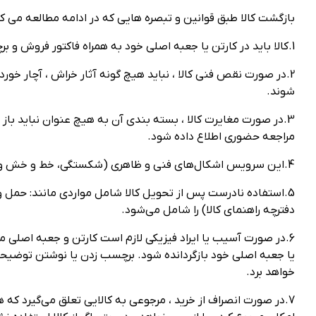
بازگشت کالا طبق قوانین و تبصره هایی که در ادامه مطالعه می ک
1.کالا باید در کارتن یا جعبه اصلی خود به همراه فاکتور فروش و برچسب و کلیه متعلقات از قبیل راهنمای استفاده، کابل‌ها، باطری و سایر موارد مرتبط به فروشگاه ویستا جام بازگردانده شود
2.در صورت نقص فنی کالا ، نباید هیچ گونه آثار خراش ، آچار خ
شوند.
مراجعه حضوری اطلاع داده شود.
4.این سرویس اشکال‏‏‌های فنی و ظاهری (شکستگی، خط و خش و مانند آن روی بدنه کالا و قطعات تزئینی) که در اثر استفاده نادرست کاربر از کالا ایجاد شود، را شامل نمی‏‏‌شود.
5.استفاده نادرست پس از تحویل کالا شامل مواردی مانند: حمل و 
دفترچه راهنمای کالا) را شامل می‌شود.
6.در صورت آسیب‏‏ یا ایراد فیزیکی لازم است کارتن و جعبه اصلی 
یا جعبه اصلی خود بازگردانده شود. برچسب زدن یا نوشتن توضیحات 
خواهد برد.
7.در صورت انصراف از خرید ، مرجوعی به کالایی تعلق می‌گیرد که 