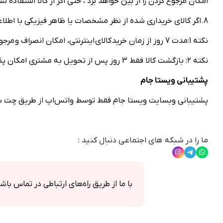
امکان مرجوع کردن را از بین خواهد برد ، حتی اگر از کالا استفاده 
8.اگر کالای خریداری شده از نظر مشخصات یا ظاهر فیزیکی با اطلاعات وبسایت مغایرت داشته باشد باید حداکثر تا ۲۴ ساعت از طریق تلفن یا واتس اپ به مجموعه ویستا جام اطلاع داده شود.
نکته 1:مدت 7 روز از زمان خرید کالای اینترنتی، امکان انصراف و مرجوع کردن کالا، وجود دارد
نکته ۲: بازگشت کالا فقط 3 روز پس از تحویل به مشتری امکان پذیر می باشد.
پشتیبانی ویستا جام
پشتیبانی وبسایت ویستا جام فقط توسط واتس‌اپ از طریق چت با شماره 09133392565انجا
ما را در شبکه های اجتماعی دنبال کنید :
با ما از طریق راه‌های ارتباطی در تماس باش