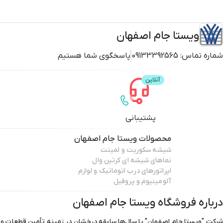
ویستا جام اصفهان
شماره تماس:
09133392565
پاسخگوی شما هستیم
پشتیبانی
محصولات
ویستا جام اصفهان
شیشه سکوریت و لمینت
نماهای شیشه ای کرتین وال
اپراتورهای درب اتوماتیک و لوازم
آلومینیوم و پروفیل
درباره فروشگاه
ویستا جام اصفهان
شرکت "ویستا جام اصفهان" با سال‌ها سابقه درخشان در زمینه تأمین قطعات و 